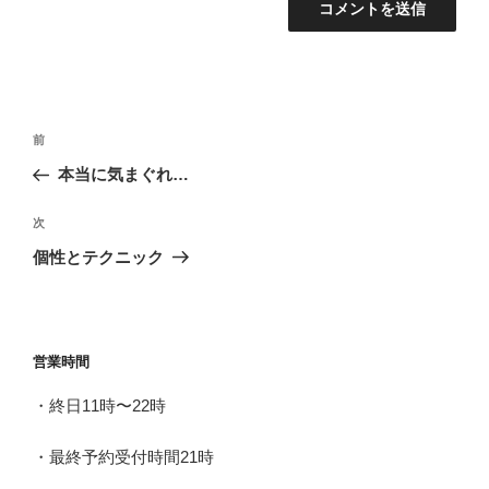
投
前
前
稿
の
本当に気まぐれ…
ナ
投
ビ
稿
次
次
ゲ
の
個性とテクニック
投
ー
稿
シ
ョ
営業時間
ン
・終日11時〜22時
・最終予約受付時間21時