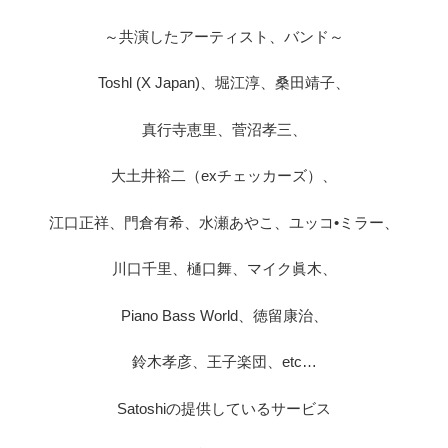
～共演したアーティスト、バンド～
Toshl (X Japan)、堀江淳、桑田靖子、
真行寺恵里、菅沼孝三、
大土井裕二（exチェッカーズ）、
江口正祥、門倉有希、水瀬あやこ、ユッコ•ミラー、
川口千里、樋口舞、マイク眞木、
Piano Bass World、徳留康治、
鈴木孝彦、王子楽団、etc…
Satoshiの提供しているサービス