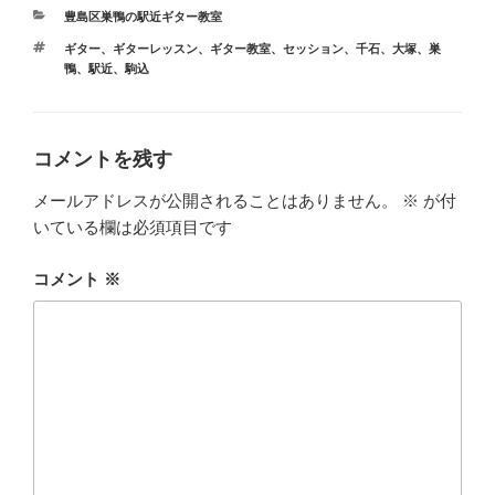
カ
豊島区巣鴨の駅近ギター教室
テ
タ
ギター
、
ギターレッスン
、
ギター教室
、
セッション
、
千石
、
大塚
、
巣
ゴ
グ
鴨
、
駅近
、
駒込
リ
ー
コメントを残す
メールアドレスが公開されることはありません。
※
が付
いている欄は必須項目です
コメント
※