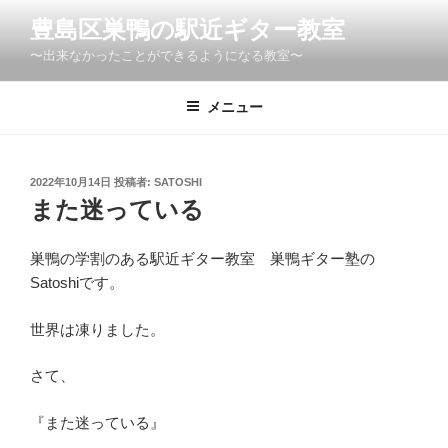
コ
豊島区巣鴨の駅近ギター教室
ン
〜出来なかったことができるようになる教室〜
テ
ン
ツ
メニュー
へ
ス
キ
投
2022年10月14日
投稿者:
SATOSHI
稿
ッ
また迷っている
日:
プ
巣鴨の学割のある駅近ギター教室 巣鴨ギター塾の
Satoshiです。
世界は凍りました。
さて、
『また迷っている』