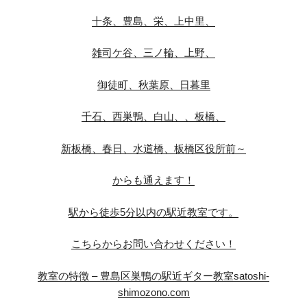
十条、豊島、栄、上中里、
雑司ケ谷、三ノ輪、上野、
御徒町、秋葉原、日暮里
千石、西巣鴨、白山、、板橋、
新板橋、春日、水道橋、板橋区役所前～
からも通えます！
駅から徒歩5分以内の駅近教室です。
こちらからお問い合わせください！
教室の特徴 – 豊島区巣鴨の駅近ギター教室satoshi-
shimozono.com