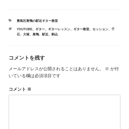
カ
豊島区巣鴨の駅近ギター教室
テ
タ
YOUTUBE
、
ギター
、
ギターレッスン
、
ギター教室
、
セッション
、
千
ゴ
グ
石
、
大塚
、
巣鴨
、
駅近
、
駒込
リ
ー
コメントを残す
メールアドレスが公開されることはありません。
※
が付
いている欄は必須項目です
コメント
※