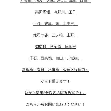
～巣鴨、池袋、大塚、駒込、田端、目白、
高田馬場、滝野川、王子
十条、豊島、栄、上中里、
雑司ケ谷、三ノ輪、上野、
御徒町、秋葉原、日暮里
千石、西巣鴨、白山、、板橋、
新板橋、春日、水道橋、板橋区役所前～
からも通えます！
駅から徒歩5分以内の駅近教室です。
こちらからお問い合わせください！