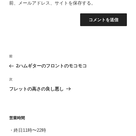
前、メールアドレス、サイトを保存する。
投
前
前
稿
の
2ハムギターのフロントのモコモコ
ナ
投
ビ
稿
次
次
ゲ
の
フレットの高さの良し悪し
投
ー
稿
シ
ョ
営業時間
ン
・終日11時〜22時