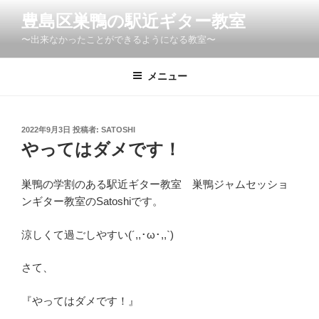
コ
豊島区巣鴨の駅近ギター教室
ン
〜出来なかったことができるようになる教室〜
テ
ン
ツ
メニュー
へ
ス
キ
投
2022年9月3日
投稿者:
SATOSHI
稿
ッ
やってはダメです！
日:
プ
巣鴨の学割のある駅近ギター教室 巣鴨ジャムセッショ
ンギター教室のSatoshiです。
涼しくて過ごしやすい(´,,･ω･,,`)
さて、
『やってはダメです！』