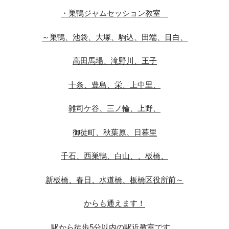
・巣鴨ジャムセッション教室
～巣鴨、池袋、大塚、駒込、田端、目白、
高田馬場、滝野川、王子
十条、豊島、栄、上中里、
雑司ケ谷、三ノ輪、上野、
御徒町、秋葉原、日暮里
千石、西巣鴨、白山、、板橋、
新板橋、春日、水道橋、板橋区役所前～
からも通えます！
駅から徒歩5分以内の駅近教室です。