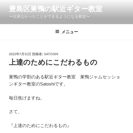
コ
豊島区巣鴨の駅近ギター教室
ン
〜出来なかったことができるようになる教室〜
テ
ン
ツ
メニュー
へ
ス
キ
投
2022年7月31日
投稿者:
SATOSHI
稿
ッ
上達のためにこだわるもの
日:
プ
巣鴨の学割のある駅近ギター教室 巣鴨ジャムセッショ
ンギター教室のSatoshiです。
毎日焦げますね。
さて、
『上達のためにこだわるもの』