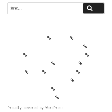
検
検索
索:
教室・レッスンの特徴
Works
レッスン料金とご予約キャンセルについて
お知らせ
セッションイベントのご案内
お世話になっている方々
YouTube
Contact
SNS
プロフィール
’90 Session! ~2nd~ レポート
#2818 (タイトルなし)
特定商取引法に基づく表記
Proudly powered by WordPress