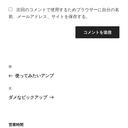
次回のコメントで使用するためブラウザーに自分の名
前、メールアドレス、サイトを保存する。
投
前
前
稿
の
使ってみたいアンプ
ナ
投
ビ
稿
次
次
ゲ
の
ダメなピックアップ
投
ー
稿
シ
ョ
営業時間
ン