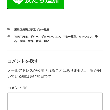
カ
豊島区巣鴨の駅近ギター教室
テ
タ
YOUTUBE
、
ギター
、
ギターレッスン
、
ギター教室
、
セッション
、
千
ゴ
グ
石
、
大塚
、
巣鴨
、
駅近
、
駒込
リ
ー
コメントを残す
メールアドレスが公開されることはありません。
※
が付
いている欄は必須項目です
コメント
※