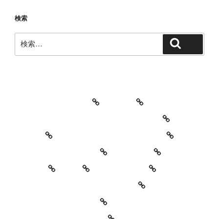
検索
検
検索
索:
教室・レッスンの特徴
Works
レッスン料金とご予約キャンセルについて
お知らせ
セッションイベントのご案内
お世話になっている方々
YouTube
Contact
SNS
プロフィール
’90 Session! ~2nd~ レポート
#2818 (タイトルなし)
特定商取引法に基づく表記