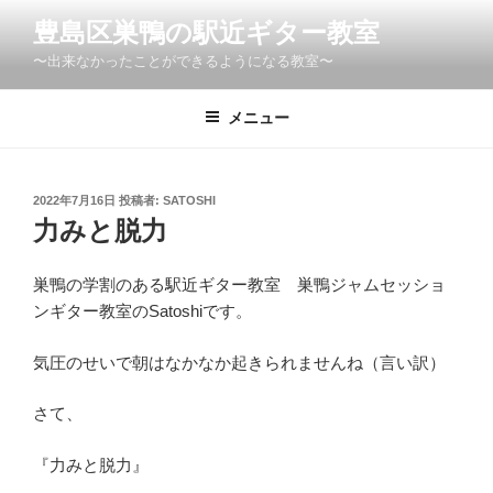
コ
豊島区巣鴨の駅近ギター教室
ン
〜出来なかったことができるようになる教室〜
テ
ン
ツ
メニュー
へ
ス
キ
投
2022年7月16日
投稿者:
SATOSHI
稿
ッ
力みと脱力
日:
プ
巣鴨の学割のある駅近ギター教室 巣鴨ジャムセッショ
ンギター教室のSatoshiです。
気圧のせいで朝はなかなか起きられませんね（言い訳）
さて、
『力みと脱力』