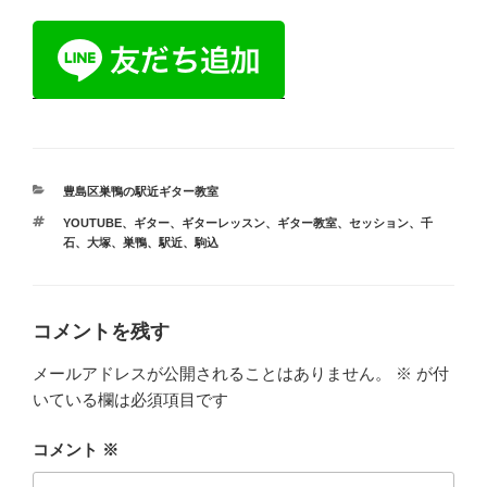
カ
豊島区巣鴨の駅近ギター教室
テ
タ
YOUTUBE
、
ギター
、
ギターレッスン
、
ギター教室
、
セッション
、
千
ゴ
グ
石
、
大塚
、
巣鴨
、
駅近
、
駒込
リ
ー
コメントを残す
メールアドレスが公開されることはありません。
※
が付
いている欄は必須項目です
コメント
※