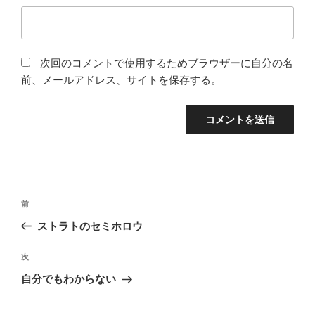
次回のコメントで使用するためブラウザーに自分の名
前、メールアドレス、サイトを保存する。
投
前
前
稿
の
ストラトのセミホロウ
ナ
投
ビ
稿
次
次
ゲ
の
自分でもわからない
投
ー
稿
シ