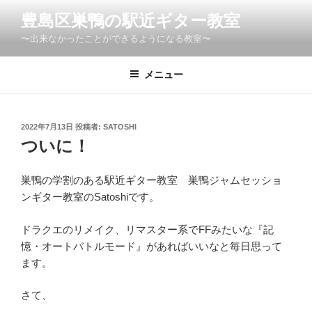
コ
豊島区巣鴨の駅近ギター教室
ン
〜出来なかったことができるようになる教室〜
テ
ン
ツ
メニュー
へ
ス
キ
投
2022年7月13日
投稿者:
SATOSHI
稿
ッ
ついに！
日:
プ
巣鴨の学割のある駅近ギター教室 巣鴨ジャムセッショ
ンギター教室のSatoshiです。
ドラクエのリメイク、リマスター系でFFみたいな『記
憶・オートバトルモード』があればいいなと毎日思って
ます。
さて、