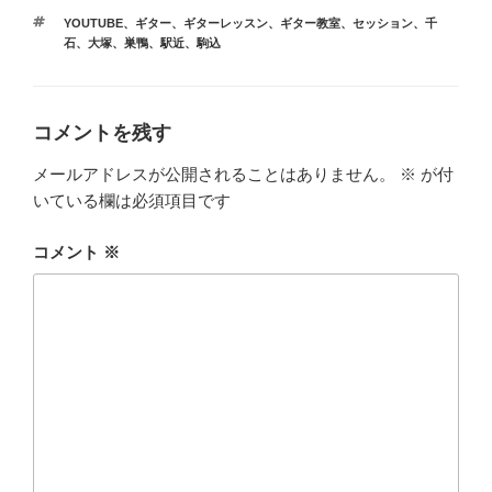
テ
タ
YOUTUBE
、
ギター
、
ギターレッスン
、
ギター教室
、
セッション
、
千
ゴ
グ
石
、
大塚
、
巣鴨
、
駅近
、
駒込
リ
ー
コメントを残す
メールアドレスが公開されることはありません。
※
が付
いている欄は必須項目です
コメント
※