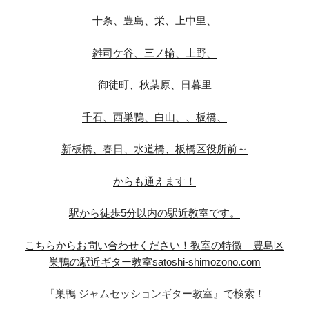
十条、豊島、栄、上中里、
雑司ケ谷、三ノ輪、上野、
御徒町、秋葉原、日暮里
千石、西巣鴨、白山、、板橋、
新板橋、春日、水道橋、板橋区役所前～
からも通えます！
駅から徒歩5分以内の駅近教室です。
こちらからお問い合わせください！
教室の特徴 – 豊島区
巣鴨の駅近ギター教室satoshi-shimozono.com
『巣鴨 ジャムセッションギター教室』で検索！