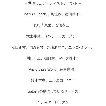
～共演したアーティスト、バンド～
Toshl (X Japan)、堀江淳、桑田靖子、
真行寺恵里、菅沼孝三、
大土井裕二（exチェッカーズ）、
江口正祥、門倉有希、水瀬あやこ、ユッコ•ミラー、
川口千里、樋口舞、マイク眞木、
Piano Bass World、徳留康治、
鈴木孝彦、王子楽団、etc…
Satoshiの提供しているサービス
１、ギターレッスン