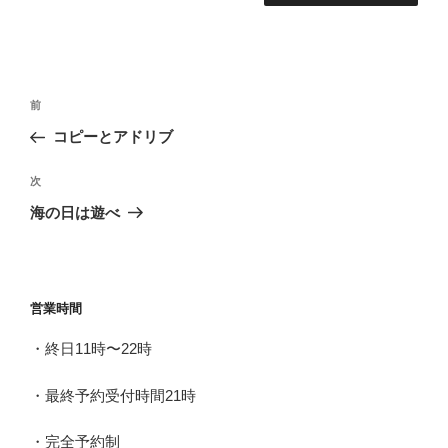
投
前
前
稿
の
コピーとアドリブ
ナ
投
ビ
稿
次
次
ゲ
の
海の日は遊べ
投
ー
稿
シ
ョ
営業時間
ン
・終日11時〜22時
・最終予約受付時間21時
・完全予約制