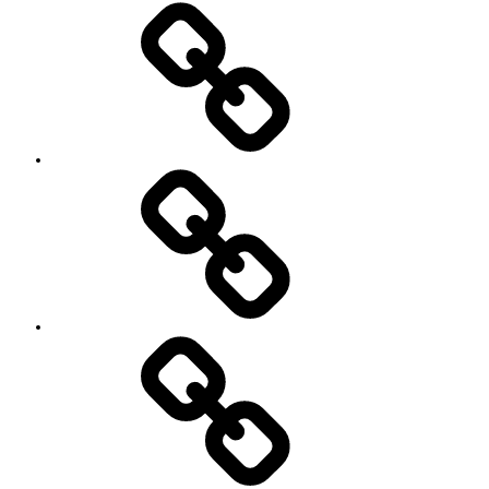
SNS
プ
ロ
フ
ィ
ー
ル
’90
Session!
~2nd~
レ
ポ
ー
ト