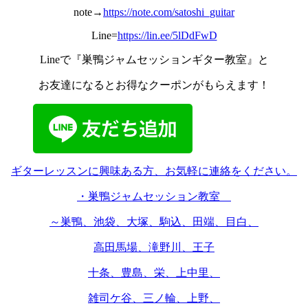
note→
https://note.com/satoshi_guitar
Line=
https://lin.ee/5lDdFwD
Lineで『巣鴨ジャムセッションギター教室』と
お友達になるとお得なクーポンがもらえます！
ギターレッスンに興味ある方、お気軽に連絡をください。
・巣鴨ジャムセッション教室
～巣鴨、池袋、大塚、駒込、田端、目白、
高田馬場、滝野川、王子
十条、豊島、栄、上中里、
雑司ケ谷、三ノ輪、上野、