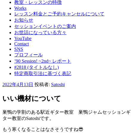
教室・レッスンの特徴
Works
レッスン料金とご予約キャンセルについて
お知らせ
セッションイベントのご案内
お世話になっている方々
YouTube
Contact
SNS
プロフィール
’90 Session! ~2nd~ レポート
#2818 (タイトルなし)
特定商取引法に基づく表記
投
2022年4月13日
投稿者:
Satoshi
稿
日:
いい機材について
巣鴨の学割のある駅近ギター教室 巣鴨ジャムセッションギ
ター教室のSatoshiです。
もう寒くなることはなさそうですね😎