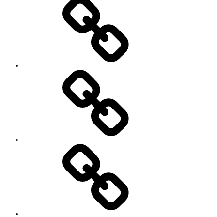
の
世
ご
話
案
に
内
な
っ
て
い
る
YouTube
方々
Contact