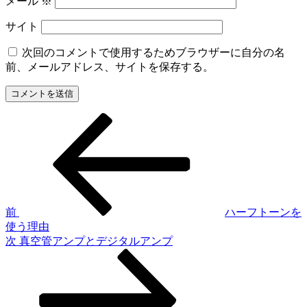
メール
※
サイト
次回のコメントで使用するためブラウザーに自分の名
前、メールアドレス、サイトを保存する。
前
投
の
稿
投
稿
ナ
ビ
ゲ
前
ハーフトーンを
使う理由
ー
次
次
真空管アンプとデジタルアンプ
シ
の
投
ョ
稿
ン