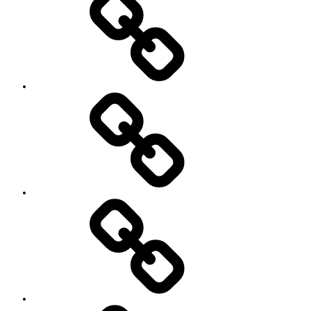
ッ
ス
ン
料
金
と
ご
予
お
約
知
キ
ら
ャ
せ
ン
セ
ル
に
つ
い
セ
て
ッ
シ
ョ
ン
イ
ベ
ン
ト
お