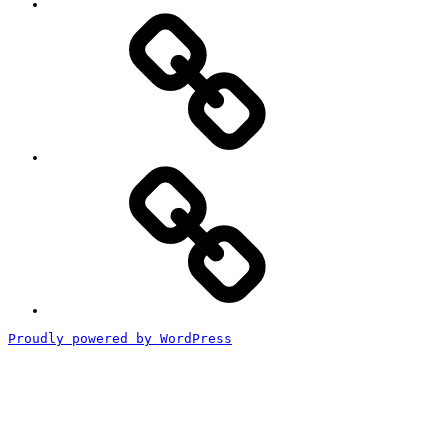
#2818
(タ
イ
ト
ル
な
し)
特
定
商
取
引
法
に
基
づ
く
Proudly powered by WordPress
表
記