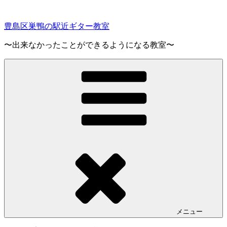
コ
ン
豊島区巣鴨の駅近ギター教室
テ
ン
〜出来なかったことができるようになる教室〜
ツ
へ
ス
キ
ッ
プ
メニュー