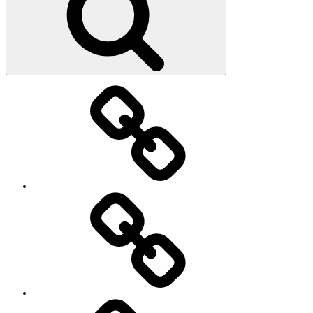
教
室・
レ
ッ
ス
ン
の
特
徴
Works
レ