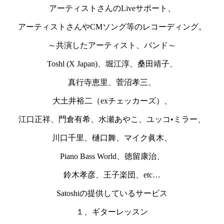
アーティストさんのLiveサポート、
アーティストさんやCMソング等のレコーディング。
～共演したアーティスト、バンド～
Toshl (X Japan)、堀江淳、桑田靖子、
真行寺恵里、菅沼孝三、
大土井裕二（exチェッカーズ）、
江口正祥、門倉有希、水瀬あやこ、ユッコ•ミラー、
川口千里、樋口舞、マイク眞木、
Piano Bass World、徳留康治、
鈴木孝彦、王子楽団、etc…
Satoshiの提供しているサービス
１、ギターレッスン