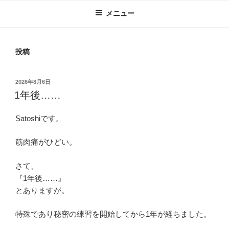
メニュー
投稿
投
2026年8月6日
稿
1年後……
日:
Satoshiです。
筋肉痛がひどい。
さて、
『1年後……』
とありますが。
特殊であり秘密の練習を開始してから1年が経ちました。