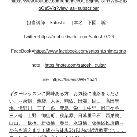
https://www.youtube.com/channel/UCB5jmwIGFHW64BIB
oGe5Vlg?view_as=subscriber
担当講師 Satoshi （本名 下園 聡）
Twitter=https://mobile.twitter.com/satoshi0724
FaceBook=
https://www.facebook.com/satoshi.shimozono
note→
https://note.com/satoshi_guitar
Line=
https://lin.ee/sWRY5J4
ギターレッスンに興味ある方、お
気軽
に連絡をくださ
い。
～巣鴨、池袋、大塚、駒込、田端、目白、高田馬
場、滝野川、王子十条、豊島、栄、上中里、雑司ケ谷、
三ノ輪、上野、御徒町、秋葉原、日暮里千石、西巣鴨、
白山、、板橋、新板橋、春日、水道橋、板橋区役所前～
からも通えます！
駅から徒歩3分以内の駅近教室です。
こ