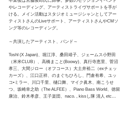
卒業後は宮脇俊郎氏に師事。多数のセッションイベント
やレコーディング、アーティストライヴサポートを手が
ける。メイン活動はスタジオミュージシャンとしてアー
ティストさんのLiveサポート、アーティストさんやCMソ
ング等のレコーディング。
～共演したアーティスト、バンド～
Toshl (X Japan)、堀江淳、桑田靖子、ジェームス小野田
（米米CLUB）、高橋まこと(Boowy)、真行寺恵里、菅沼
孝三、大間ジロー（オフコース）大土井裕二（exチェッ
カーズ）、江口正祥、のまぐちひろし、門倉有希、ユッ
コ•ミラー、川口千里、樋口舞、マイク眞木、南こうせ
つ、坂崎幸之助（The ALFEE）、Piano Bass World、徳留
康治、鈴木孝彦、王子楽団、naco. , kissし隊 清人 etc…