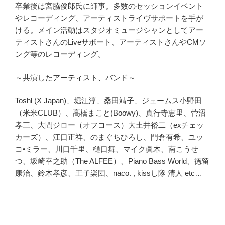
卒業後は宮脇俊郎氏に師事。多数のセッションイベント
やレコーディング、アーティストライヴサポートを手が
ける。メイン活動はスタジオミュージシャンとしてアー
ティストさんのLiveサポート、アーティストさんやCMソ
ング等のレコーディング。
～共演したアーティスト、バンド～
Toshl (X Japan)、堀江淳、桑田靖子、ジェームス小野田
（米米CLUB）、高橋まこと(Boowy)、真行寺恵里、菅沼
孝三、大間ジロー（オフコース）大土井裕二（exチェッ
カーズ）、江口正祥、のまぐちひろし、門倉有希、ユッ
コ•ミラー、川口千里、樋口舞、マイク眞木、南こうせ
つ、坂崎幸之助（The ALFEE）、Piano Bass World、徳留
康治、鈴木孝彦、王子楽団、naco. , kissし隊 清人 etc…