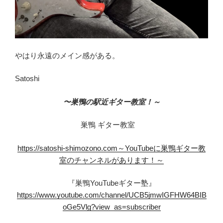
やはり永遠のメイン感がある。
Satoshi
〜巣鴨の駅近ギター教室！～
巣鴨 ギター教室
https://satoshi-shimozono.com～YouTubeに巣鴨ギター教
室のチャンネルがあります！～
『巣鴨YouTubeギター塾』
https://www.youtube.com/channel/UCB5jmwIGFHW64BIB
oGe5Vlg?view_as=subscriber