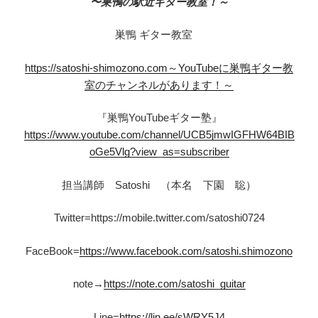
〜巣鴨の駅近ギター教室！～
巣鴨 ギター教室
https://satoshi-shimozono.com～YouTubeに巣鴨ギター教
室のチャンネルがあります！～
『巣鴨YouTubeギター塾』
https://www.youtube.com/channel/UCB5jmwIGFHW64BIB
oGe5Vlg?view_as=subscriber
担当講師 Satoshi （本名 下園 聡）
Twitter=https://mobile.twitter.com/satoshi0724
FaceBook=
https://www.facebook.com/satoshi.shimozono
note→
https://note.com/satoshi_guitar
Line=
https://lin.ee/sWRY5J4