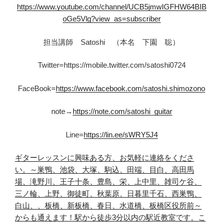
https://www.youtube.com/channel/UCB5jmwIGFHW64BIB
oGe5Vlg?view_as=subscriber
担当講師 Satoshi （本名 下園 聡）
Twitter=https://mobile.twitter.com/satoshi0724
FaceBook=
https://www.facebook.com/satoshi.shimozono
note→
https://note.com/satoshi_guitar
Line=
https://lin.ee/sWRY5J4
ギターレッスンに興味ある方、お
気軽
に連絡をくださ
い。
～巣鴨、池袋、大塚、駒込、田端、目白、高田馬
場、滝野川、王子十条、豊島、栄、上中里、雑司ケ谷、
三ノ輪、上野、御徒町、秋葉原、日暮里千石、西巣鴨、
白山、、板橋、新板橋、春日、水道橋、板橋区役所前～
からも通えます！
駅から徒歩3分以内の駅近教室です。
こ