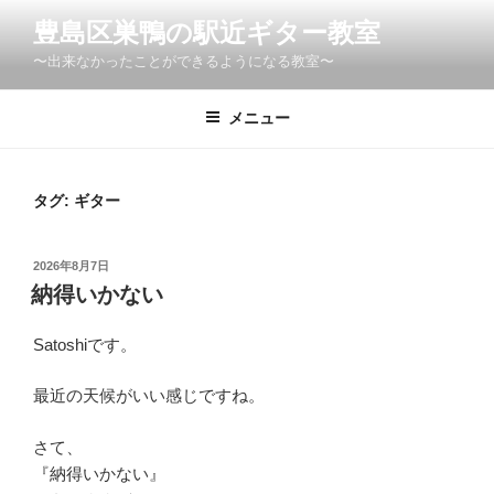
コ
豊島区巣鴨の駅近ギター教室
ン
〜出来なかったことができるようになる教室〜
テ
ン
ツ
メニュー
へ
ス
キ
タグ:
ギター
ッ
プ
投
2026年8月7日
稿
納得いかない
日:
Satoshiです。
最近の天候がいい感じですね。
さて、
『納得いかない』