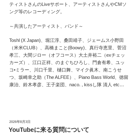
ティストさんのLiveサポート、アーティストさんやCMソ
ング等のレコーディング。
～共演したアーティスト、バンド～
Toshl (X Japan)、堀江淳、桑田靖子、ジェームス小野田
（米米CLUB）、高橋まこと(Boowy)、真行寺恵里、菅沼
孝三、大間ジロー（オフコース）大土井裕二（exチェッ
カーズ）、江口正祥、のまぐちひろし、門倉有希、ユッ
コ•ミラー、川口千里、樋口舞、マイク眞木、南こうせ
つ、坂崎幸之助（The ALFEE）、Piano Bass World、徳留
康治、鈴木孝彦、王子楽団、naco. , kissし隊 清人 etc…
投
2026年8月3日
稿
YouTubeに来る質問について
日: