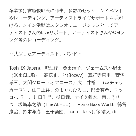
卒業後は宮脇俊郎氏に師事。多数のセッションイベント
やレコーディング、アーティストライヴサポートを手が
ける。メイン活動はスタジオミュージシャンとしてアー
ティストさんのLiveサポート、アーティストさんやCMソ
ング等のレコーディング。
～共演したアーティスト、バンド～
Toshl (X Japan)、堀江淳、桑田靖子、ジェームス小野田
（米米CLUB）、高橋まこと(Boowy)、真行寺恵里、菅沼
孝三、大間ジロー（オフコース）大土井裕二（exチェッ
カーズ）、江口正祥、のまぐちひろし、門倉有希、ユッ
コ•ミラー、川口千里、樋口舞、マイク眞木、南こうせ
つ、坂崎幸之助（The ALFEE）、Piano Bass World、徳留
康治、鈴木孝彦、王子楽団、naco. , kissし隊 清人 etc…