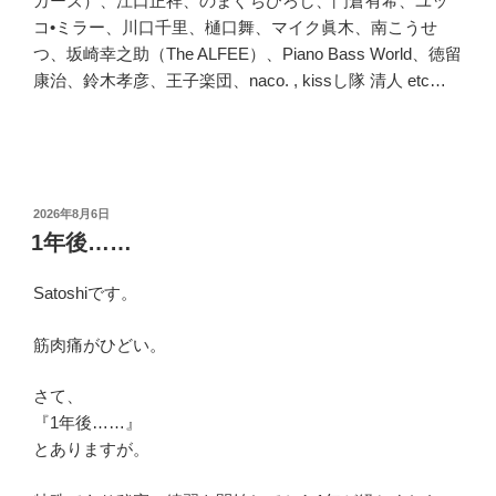
カーズ）、江口正祥、のまぐちひろし、門倉有希、ユッ
コ•ミラー、川口千里、樋口舞、マイク眞木、南こうせ
つ、坂崎幸之助（The ALFEE）、Piano Bass World、徳留
康治、鈴木孝彦、王子楽団、naco. , kissし隊 清人 etc…
投
2026年8月6日
稿
1年後……
日:
Satoshiです。
筋肉痛がひどい。
さて、
『1年後……』
とありますが。