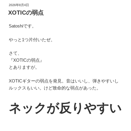
投
2026年8月4日
稿
XOTICの弱点
日:
Satoshiです。
やっと1つ片付いたぜ。
さて、
『XOTICの弱点』
とありますが。
XOTICギターの弱点を発見。音はいいし、弾きやすいし
ルックスもいい。けど致命的な弱点があった。
ネックが反りやすい