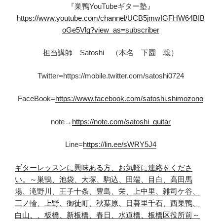
『巣鴨YouTubeギター塾』
https://www.youtube.com/channel/UCB5jmwIGFHW64BIB
oGe5Vlg?view_as=subscriber
担当講師 Satoshi （本名 下園 聡）
Twitter=https://mobile.twitter.com/satoshi0724
FaceBook=
https://www.facebook.com/satoshi.shimozono
note→
https://note.com/satoshi_guitar
Line=
https://lin.ee/sWRY5J4
ギターレッスンに興味ある方、お
気軽
に連絡をくださ
い。
～巣鴨、池袋、大塚、駒込、田端、目白、高田馬
場、滝野川、王子十条、豊島、栄、上中里、雑司ケ谷、
三ノ輪、上野、御徒町、秋葉原、日暮里千石、西巣鴨、
白山、、板橋、新板橋、春日、水道橋、板橋区役所前～