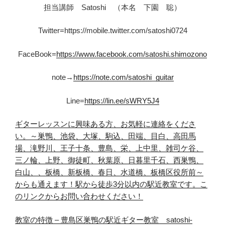
担当講師 Satoshi （本名 下園 聡）
Twitter=https://mobile.twitter.com/satoshi0724
FaceBook=
https://www.facebook.com/satoshi.shimozono
note→
https://note.com/satoshi_guitar
Line=
https://lin.ee/sWRY5J4
ギターレッスンに興味ある方、お
気軽
に連絡をくださ
い。
～巣鴨、池袋、大塚、駒込、田端、目白、高田馬
場、滝野川、王子十条、豊島、栄、上中里、雑司ケ谷、
三ノ輪、上野、御徒町、秋葉原、日暮里千石、西巣鴨、
白山、、板橋、新板橋、春日、水道橋、板橋区役所前～
からも通えます！
駅から徒歩3分以内の駅近教室です。
こ
のリンクからお問い合わせ
くだ
さい！
教室の特徴 – 豊島区巣鴨の駅近ギター教室 satoshi-