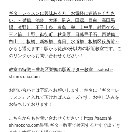
ギターレッスンに興味ある方、お
気軽
に連絡をくださ
い。
～巣鴨、池袋、大塚、駒込、田端、目白、高田馬
場、滝野川、王子十条、豊島、栄、上中里、雑司ケ谷、
三ノ輪、上野、御徒町、秋葉原、日暮里千石、西巣鴨、
白山、、板橋、新板橋、春日、水道橋、板橋区役所前～
からも通えます！
駅から徒歩3分以内の駅近教室です。
こ
のリンクからお問い合わせ
くだ
さい！
教室の特徴 – 豊島区巣鴨の駅近ギター教室 satoshi-
shimozono.com
お問い合わせは下記へお願いします。件名に『ギターレ
ッスン』と入れて頂ければスムーズです。お申し込みを
お待ちしております！
こちらからもお問い合わせください！https://satoshi-
shimozono.com巣鴨 ギター教室で検索するとすぐ出てき