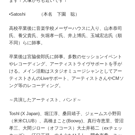
ます！大塚からも近いです！
•Satoshi （本名 下園 聡）
高校卒業後に音楽学校メーザーハウスに入り、山本恭司
氏、養父貴氏、矢堀孝一氏、井上博氏、玉城宏志氏（順
不同）らに師事。
卒業後は宮脇俊郎氏に師事。多数のセッションイベント
やレコーディング、アーティストライヴサポートを手が
ける。メイン活動はスタジオミュージシャンとしてアー
ティストさんのLiveサポート、アーティストさんやCMソ
ング等のレコーディング。
～共演したアーティスト、バンド～
Toshl (X Japan)、堀江淳、桑田靖子、ジェームス小野田
（米米CLUB）、高橋まこと(Boowy)、真行寺恵里、菅沼
孝三、大間ジロー（オフコース）大土井裕二（exチェッ