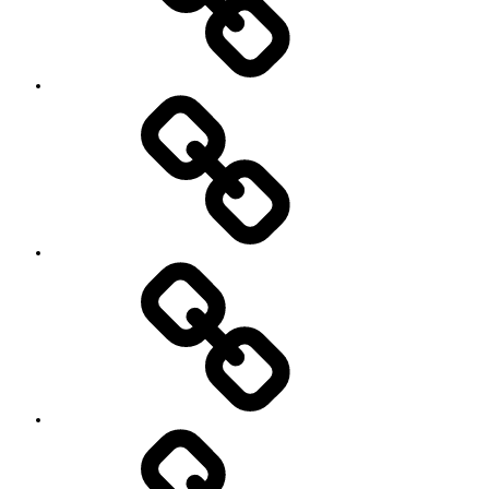
料
金
と
ご
予
お
約
知
キ
ら
ャ
せ
ン
セ
ル
に
つ
い
セ
て
ッ
シ
ョ
ン
イ
ベ
ン
ト
お
の
世
ご
話
案