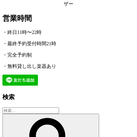
ザー
営業時間
・終日11時〜22時
・最終予約受付時間21時
・完全予約制
・無料貸し出し楽器あり
検索
検
索:
検
索