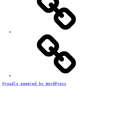
イ
ト
ル
な
し)
特
定
商
取
引
法
に
基
づ
く
Proudly powered by WordPress
表
記