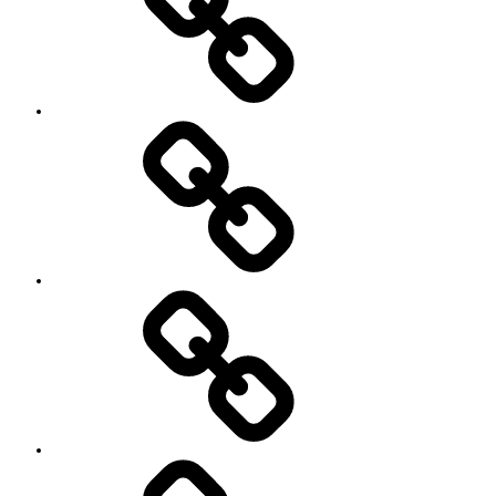
プ
ロ
フ
ィ
ー
ル
’90
Session!
~2nd~
レ
ポ
ー
ト
#2818
(タ