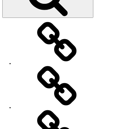
教
室・
レ
ッ
ス
ン
の
特
徴
Works
レ
ッ
ス
ン