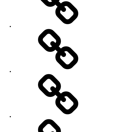
に
内
な
っ
て
い
る
YouTube
方々
Contact
SNS