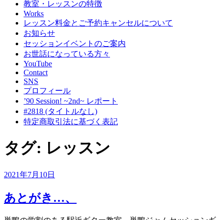
教室・レッスンの特徴
Works
レッスン料金とご予約キャンセルについて
お知らせ
セッションイベントのご案内
お世話になっている方々
YouTube
Contact
SNS
プロフィール
’90 Session! ~2nd~ レポート
#2818 (タイトルなし)
特定商取引法に基づく表記
タグ:
レッスン
投
2021年7月10日
稿
日:
あとがき…、