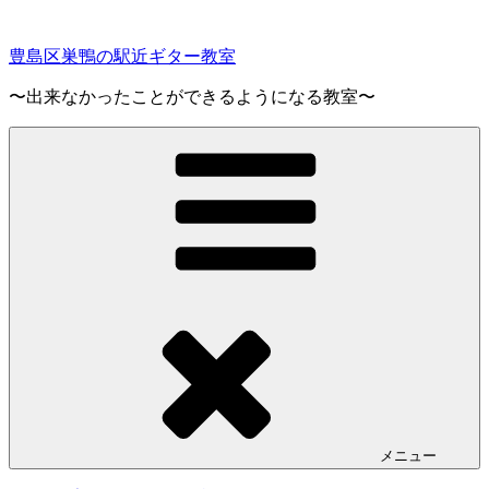
コ
ン
豊島区巣鴨の駅近ギター教室
テ
ン
〜出来なかったことができるようになる教室〜
ツ
へ
ス
キ
ッ
プ
メニュー