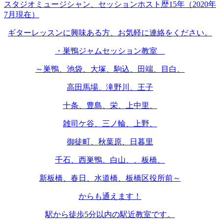
スタジオミュージシャン、セッションホスト歴15年（2020年
7月現在）
ギターレッスンに興味ある方、お気軽に連絡をください。
・巣鴨ジャムセッション教室
～巣鴨、池袋、大塚、駒込、田端、目白、
高田馬場、滝野川、王子
十条、豊島、栄、上中里、
雑司ケ谷、三ノ輪、上野、
御徒町、秋葉原、日暮里
千石、西巣鴨、白山、、板橋、
新板橋、春日、水道橋、板橋区役所前～
からも通えます！
駅から徒歩5分以内の駅近教室です。