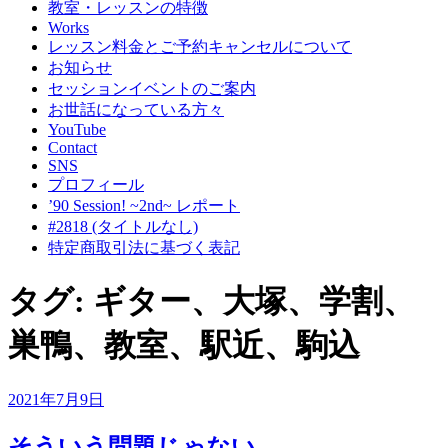
教室・レッスンの特徴
Works
レッスン料金とご予約キャンセルについて
お知らせ
セッションイベントのご案内
お世話になっている方々
YouTube
Contact
SNS
プロフィール
’90 Session! ~2nd~ レポート
#2818 (タイトルなし)
特定商取引法に基づく表記
タグ:
ギター、大塚、学割、
巣鴨、教室、駅近、駒込
投
2021年7月9日
稿
日:
そういう問題じゃない