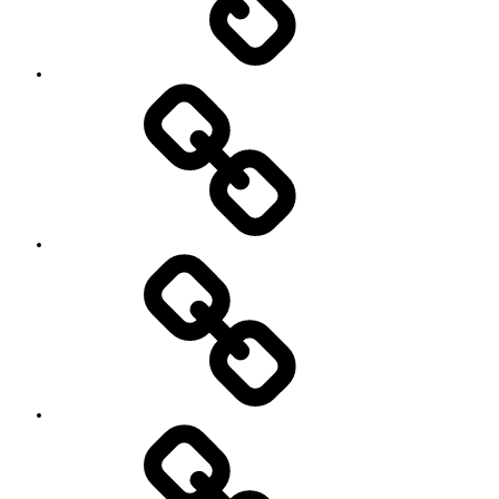
ス
ン
の
特
徴
Works
レ
ッ
ス
ン
料
金
と
ご
予
お
約
知
キ
ら
ャ
せ