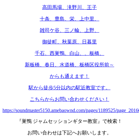
高田馬場、滝野川、王子
十条、豊島、栄、上中里、
雑司ケ谷、三ノ輪、上野、
御徒町、秋葉原、日暮里
千石、西巣鴨、白山、、板橋、
新板橋、春日、水道橋、板橋区役所前～
からも通えます！
駅から徒歩5分以内の駅近教室です。
こちらからお問い合わせください！
https://soundmaster5150.amebaownd.com/pages/1189525/page_201
『巣鴨 ジャムセッションギター教室』で検索！
お問い合わせは下記へお願いします。