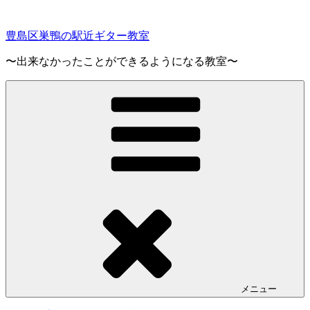
コ
ン
豊島区巣鴨の駅近ギター教室
テ
ン
〜出来なかったことができるようになる教室〜
ツ
へ
ス
キ
ッ
プ
メニュー