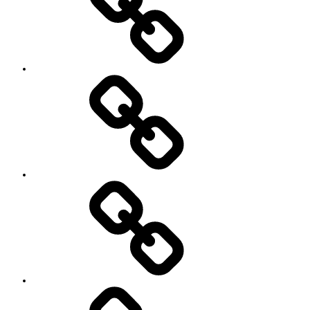
ィ
ー
ル
’90
Session!
~2nd~
レ
ポ
ー
ト
#2818
(タ
イ
ト
ル
な
し)
特
定