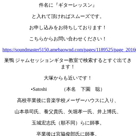
件名に『ギターレッスン』
と入れて頂ければスムーズです。
お申し込みをお待ちしております！
こちらからお問い合わせください！
https://soundmaster5150.amebaownd.com/pages/1189525/page_201
巣鴨 ジャムセッションギター教室で検索するとすぐ出てき
ます！
大塚からも近いです！
•Satoshi （本名 下園 聡）
高校卒業後に音楽学校メーザーハウスに入り、
山本恭司氏、養父貴氏、矢堀孝一氏、井上博氏、
玉城宏志氏（順不同）らに師事。
卒業後は宮脇俊郎氏に師事。