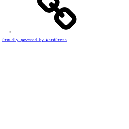
商
取
引
法
に
基
づ
く
Proudly powered by WordPress
表
記