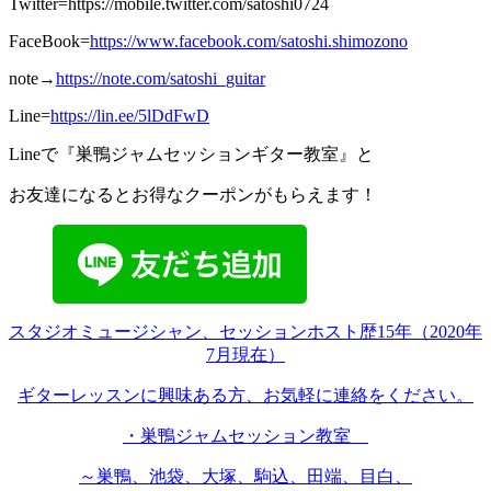
Twitter=https://mobile.twitter.com/satoshi0724
FaceBook=
https://www.facebook.com/satoshi.shimozono
note→
https://note.com/satoshi_guitar
Line=
https://lin.ee/5lDdFwD
Lineで『巣鴨ジャムセッションギター教室』と
お友達になるとお得なクーポンがもらえます！
スタジオミュージシャン、セッションホスト歴15年（2020年
7月現在）
ギターレッスンに興味ある方、お気軽に連絡をください。
・巣鴨ジャムセッション教室
～巣鴨、池袋、大塚、駒込、田端、目白、