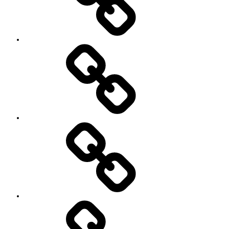
ン
セ
ル
に
つ
い
セ
て
ッ
シ
ョ
ン
イ
ベ
ン
ト
お
の
世
ご
話
案
に
内
な
っ
て
い
る
YouTube
方々