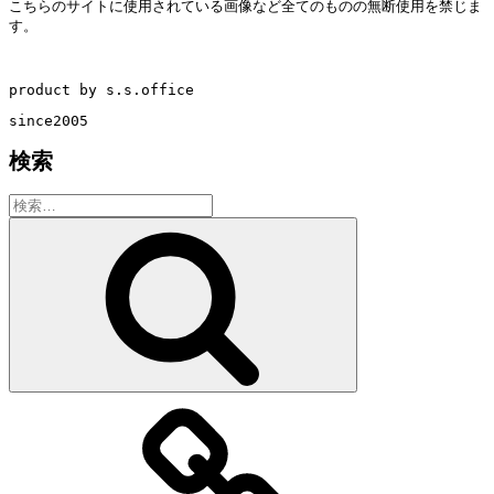
こちらのサイトに使用されている画像など全てのものの無断使用を禁じま
す。
product by s.s.office
since2005
検索
検
索:
検
索
教
室・
レ
ッ