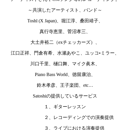
～共演したアーティスト、バンド～
Toshl (X Japan)、堀江淳、桑田靖子、
真行寺恵里、菅沼孝三、
大土井裕二（exチェッカーズ）、
江口正祥、門倉有希、水瀬あやこ、ユッコ•ミラー、
川口千里、樋口舞、マイク眞木、
Piano Bass World、徳留康治、
鈴木孝彦、王子楽団、etc…
Satoshiの提供しているサービス
１、ギターレッスン
２、レコーディングでの演奏提供
３、ライブにおける演奏提供