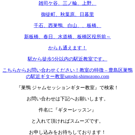
雑司ケ谷、三ノ輪、上野、
御徒町、秋葉原、日暮里
千石、西巣鴨、白山、、板橋、
新板橋、春日、水道橋、板橋区役所前～
からも通えます！
駅から徒歩5分以内の駅近教室です。
こちらからお問い合わせください！
教室の特徴 – 豊島区巣鴨
の駅近ギター教室satoshi-shimozono.com
『巣鴨 ジャムセッションギター教室』で検索！
お問い合わせは下記へお願いします。
件名に『ギターレッスン』
と入れて頂ければスムーズです。
お申し込みをお待ちしております！