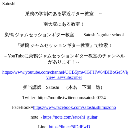
Satoshi
巣鴨の学割のある駅近ギター教室！～
南大塚にある教室！
巣鴨 ジャムセッションギター教室 Satoshi’s guitar school
『巣鴨 ジャムセッションギター教室』で検索！
～YouTubeに巣鴨ジャムセッションギター教室のチャンネル
があります！～
https://www.youtube.com/channel/UCB5jmwIGFHW64BIBoGe5Vl
view_as=subscriber
担当講師 Satoshi （本名 下園 聡）
Twitter=https://mobile.twitter.com/satoshi0724
FaceBook=
https://www.facebook.com/satoshi.shimozono
note→
https://note.com/satoshi_guitar
Line=
https://lin.ee/5lDdFwD