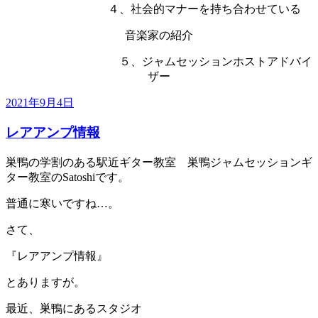
４、社会的マナーを持ち合わせている
音楽家の紹介
５、ジャムセッションホストアドバイ
ザー
投
2021年9月4日
稿
レアアンプ情報
日:
巣鴨の学割のある駅近ギター教室 巣鴨ジャムセッションギ
ター教室のSatoshiです。
普通に寒いですね…。
さて、
『レアアンプ情報』
とありますが。
最近、巣鴨にあるスタジオ