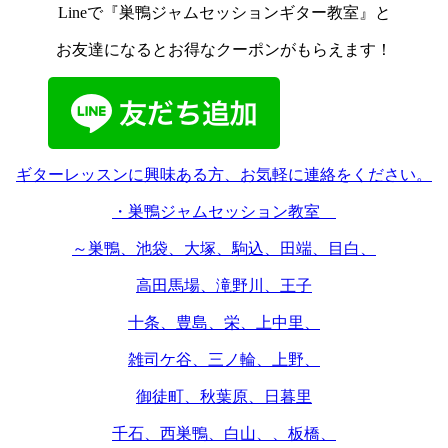
Lineで『巣鴨ジャムセッションギター教室』と
お友達になるとお得なクーポンがもらえます！
ギターレッスンに興味ある方、お気軽に連絡をください。
・巣鴨ジャムセッション教室
～巣鴨、池袋、大塚、駒込、田端、目白、
高田馬場、滝野川、王子
十条、豊島、栄、上中里、
雑司ケ谷、三ノ輪、上野、
御徒町、秋葉原、日暮里
千石、西巣鴨、白山、、板橋、