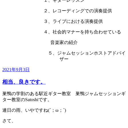
１、ギターレッスン
２、レコーディングでの演奏提供
３、ライブにおける演奏提供
４、社会的マナーを持ち合わせている
音楽家の紹介
５、ジャムセッションホストアドバイ
ザー
投
2021年9月3日
稿
相当、良きです。
日:
巣鴨の学割のある駅近ギター教室 巣鴨ジャムセッションギ
ター教室のSatoshiです。
連日の雨、いやですね(´；ω；`)
さて、