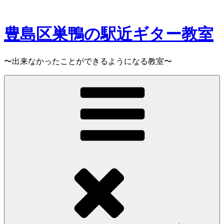
コ
ン
テ
豊島区巣鴨の駅近ギター教室
ン
ツ
へ
〜出来なかったことができるようになる教室〜
ス
キ
ッ
プ