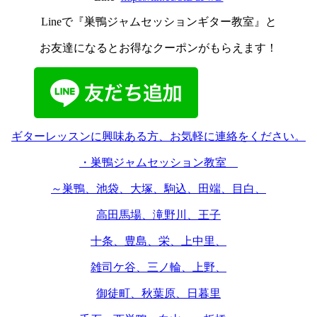
Lineで『巣鴨ジャムセッションギター教室』と
お友達になるとお得なクーポンがもらえます！
ギターレッスンに興味ある方、お気軽に連絡をください。
・巣鴨ジャムセッション教室
～巣鴨、池袋、大塚、駒込、田端、目白、
高田馬場、滝野川、王子
十条、豊島、栄、上中里、
雑司ケ谷、三ノ輪、上野、
御徒町、秋葉原、日暮里