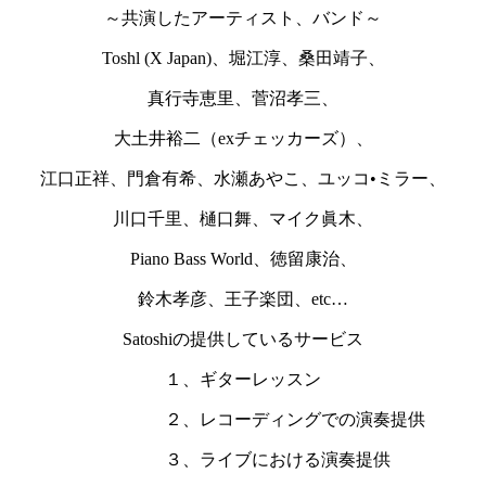
～共演したアーティスト、バンド～
Toshl (X Japan)、堀江淳、桑田靖子、
真行寺恵里、菅沼孝三、
大土井裕二（exチェッカーズ）、
江口正祥、門倉有希、水瀬あやこ、ユッコ•ミラー、
川口千里、樋口舞、マイク眞木、
Piano Bass World、徳留康治、
鈴木孝彦、王子楽団、etc…
Satoshiの提供しているサービス
１、ギターレッスン
２、レコーディングでの演奏提供
３、ライブにおける演奏提供