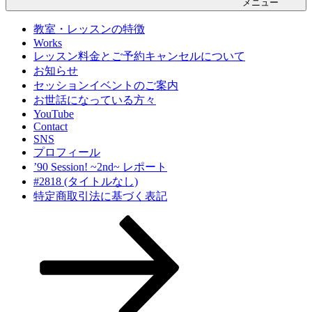
メニュー
教室・レッスンの特徴
Works
レッスン料金とご予約キャンセルについて
お知らせ
セッションイベントのご案内
お世話になっている方々
YouTube
Contact
SNS
プロフィール
’90 Session! ~2nd~ レポート
#2818 (タイトルなし)
特定商取引法に基づく表記
本
文
ま
で
ス
ク
ロ