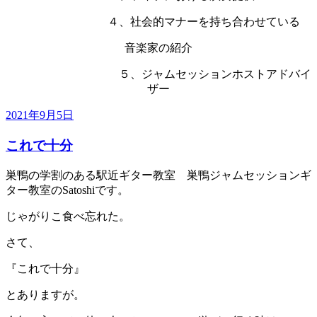
４、社会的マナーを持ち合わせている
音楽家の紹介
５、ジャムセッションホストアドバイ
ザー
投
2021年9月5日
稿
これで十分
日:
巣鴨の学割のある駅近ギター教室 巣鴨ジャムセッションギ
ター教室のSatoshiです。
じゃがりこ食べ忘れた。
さて、
『これで十分』
とありますが。