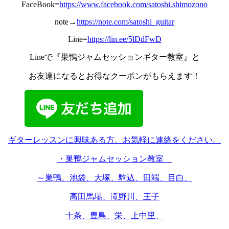
FaceBook=
https://www.facebook.com/satoshi.shimozono
note→
https://note.com/satoshi_guitar
Line=
https://lin.ee/5lDdFwD
Lineで『巣鴨ジャムセッションギター教室』と
お友達になるとお得なクーポンがもらえます！
ギターレッスンに興味ある方、お気軽に連絡をください。
・巣鴨ジャムセッション教室
～巣鴨、池袋、大塚、駒込、田端、目白、
高田馬場、滝野川、王子
十条、豊島、栄、上中里、