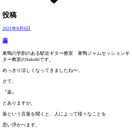
ー
ル
投稿
投
2021年9月6日
稿
薬
日:
巣鴨の学割のある駅近ギター教室 巣鴨ジャムセッションギ
ター教室のSatoshiです。
めっきり涼しくなってきましたね〜。
さて、
『薬』
とありますが。
薬という言葉を聞くと、人によって様々なことを
思い浮かべます。